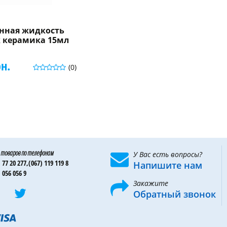
нная жидкость
к керамика 15мл
рн.
(0)
 товаров по телефонам
У Вас есть вопросы?
 77 20 277,
(067) 119 119 8
Напишите нам
 056 056 9
Закажите
Обратный звонок