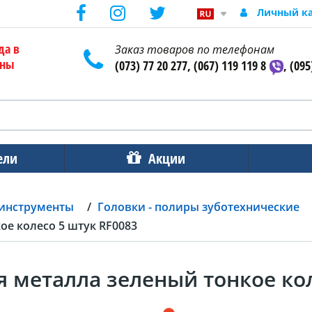
Личный к
да в
Заказ товаров по телефонам
ены
(073) 77 20 277, (067) 119 119 8
, (095
ели
Акции
 инструменты
Головки - полиры зуботехнические
е колесо 5 штук RF0083
металла зеленый тонкое кол