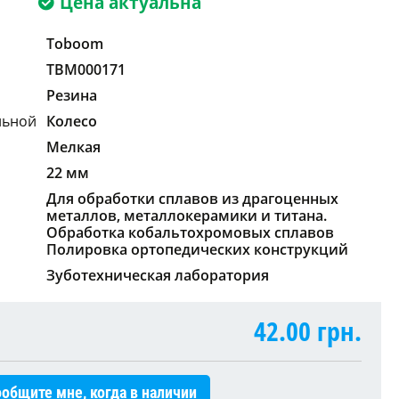
Цена актуальна
Toboom
TBM000171
Резина
льной
Колесо
Мелкая
22 мм
Для обработки сплавов из драгоценных
металлов, металлокерамики и титана.
Обработка кобальтохромовых сплавов
Полировка ортопедических конструкций
Зуботехническая лаборатория
42.00
грн.
общите мне, когда в наличии