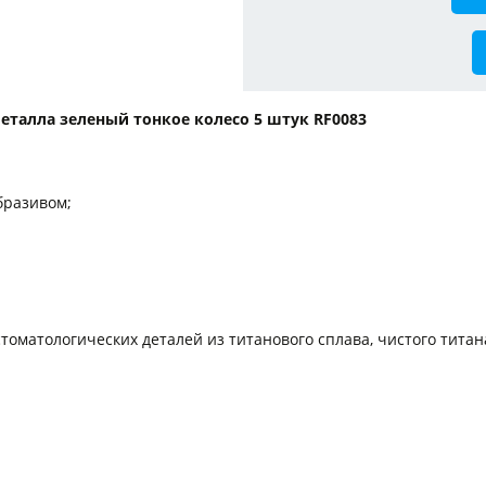
талла зеленый тонкое колесо 5 штук RF0083
бразивом;
матологических деталей из титанового сплава, чистого титана