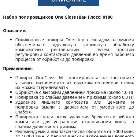
Набор полировщиков One Gloss (Ван Глосс) 0180
Описание:
Силиконовые полиры One-step с оксидом алюминия
обеспечивают идеальную финишную обработку
композитных реставраций – путем простой
регулировки контактного давления во время рабочего
процесса от обработки до полировки.
Применение:
Полиры OneGloss M смонтированы на хвостовике
углового наконечника из высококачественной стали,
их можно стерилизовать
Обработка с высоким давлением прижима (около 1,0 Н)
Полировка со слабым давлением прижима (около 0,3 Н)
Удаление лишнего композита или цемента и
полировка эмали с давлением от умеренного до
слабого
Полировка эмали после удаления брекетов и зубного
камня или для устранения окрашивания лишь со
слабым давлением прижима
Рекомендуемый диапазон числа оборотов от 3000 мин.
до 10000 мин. с периодическим включением водяного