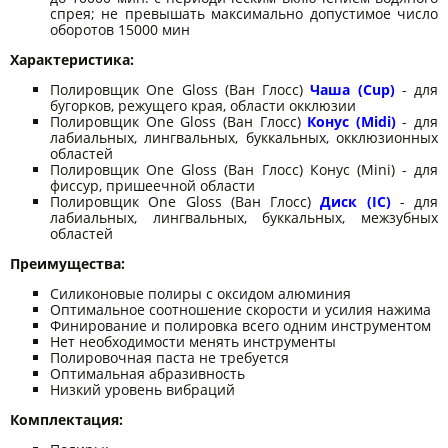
спрея; не превышать максимально допустимое число
оборотов 15000 мин
Характеристика:
Полировщик One Gloss (Ван Глосс)
Чаша (Cup)
- для
бугорков, режущего края, области окклюзии
Полировщик One Gloss (Ван Глосс)
Конус (Midi)
- для
лабиальных, лингвальных, буккальных, окклюзионных
областей
Полировщик One Gloss (Ван Глосс) Конус (Mini) - для
фиссур, пришеечной области
Полировщик One Gloss (Ван Глосс)
Диск (IC)
- для
лабиальных, лингвальных, буккальных, межзубных
областей
Преимущества:
Силиконовые полиры с оксидом алюминия
Оптимальное соотношение скорости и усилия нажима
Финирование и полировка всего одним инструментом
Нет необходимости менять инструменты
Полировочная паста не требуется
Оптимальная абразивность
Низкий уровень вибраций
Комплектация: