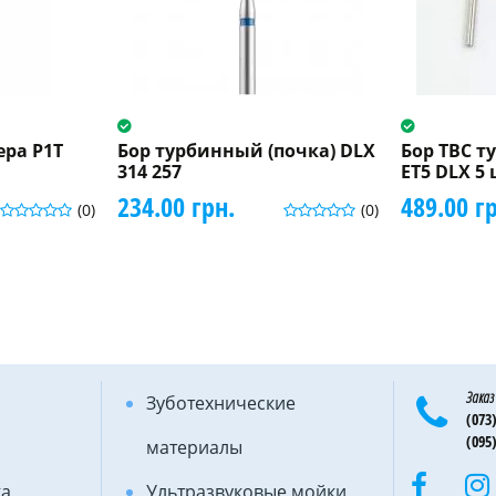
ера P1T
Бор турбинный (почка) DLX
Бор ТВС 
314 257
ET5 DLX 5
234.00 грн.
489.00 г
(0)
(0)
Заказ
Зуботехнические
(073)
(095)
материалы
ка
Ультразвуковые мойки