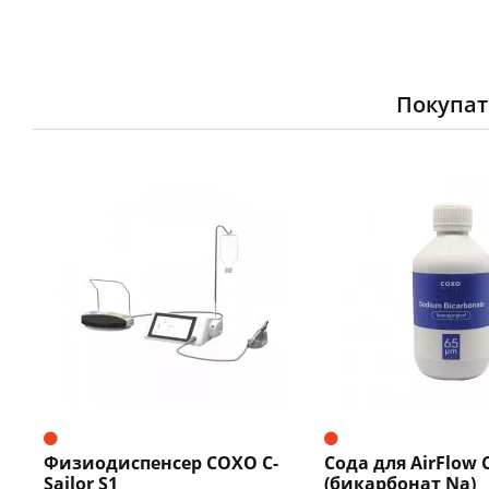
Покупат
Физиодиспенсер COXO C-
Сода для AirFlow
Sailor S1
(бикарбонат Na)