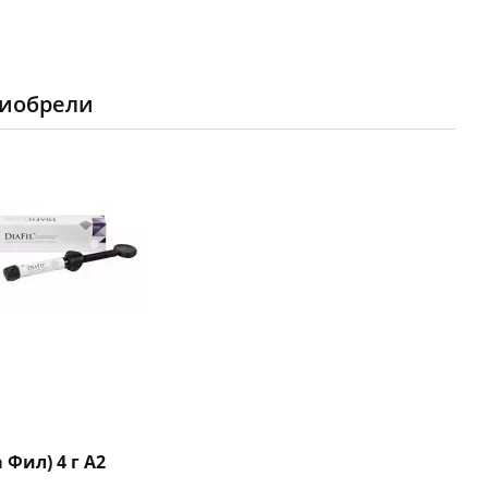
риобрели
а Фил) 4 г A2