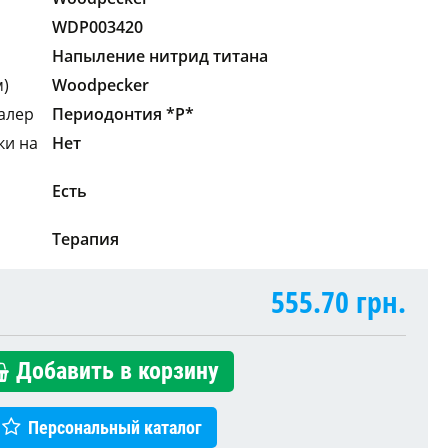
WDP003420
Напыление нитрид титана
м)
Woodpecker
алер
Периодонтия *P*
ки на
Нет
Есть
Терапия
555.70
грн.
Добавить в корзину
Персональный каталог