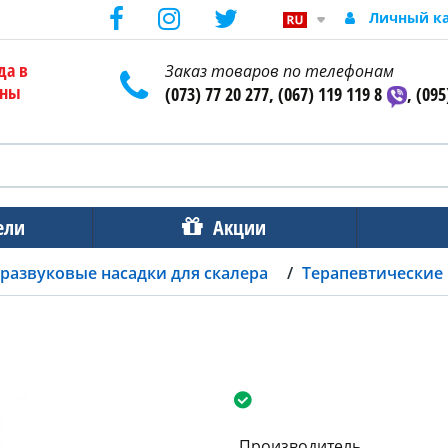
Личный к
да в
Заказ товаров по телефонам
ены
(073) 77 20 277, (067) 119 119 8
, (095
ели
Акции
развуковые насадки для скалера
Терапевтические 
Производитель