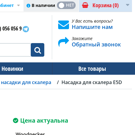
Корзина
(0)
ДА
НЕТ
В наличии
абинет
У Вас есть вопросы?
Напишите нам
) 056 056 9
Закажите
Обратный звонок
Новинки
Все товары
насадки для скалера
Насадка для скалера E5D
Цена актуальна
Woodpecker