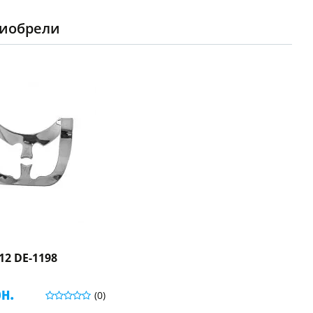
риобрели
2 DE-1198
рн.
(0)