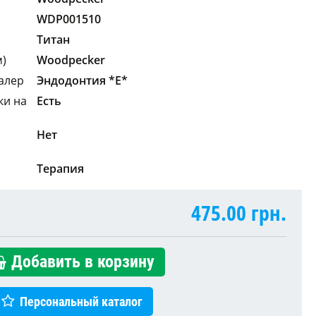
WDP001510
Титан
м)
Woodpecker
алер
Эндодонтия *E*
ки на
Есть
Нет
Терапия
475.00
грн.
Добавить в корзину
Персональный каталог