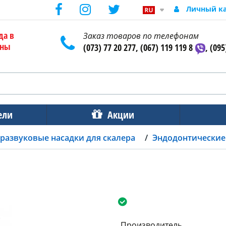
Личный к
да в
Заказ товаров по телефонам
ены
(073) 77 20 277, (067) 119 119 8
, (095
ели
Акции
развуковые насадки для скалера
Эндодонтические 
Производитель