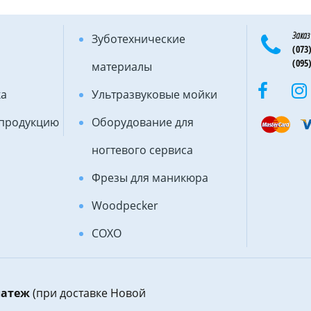
Заказ
Зуботехнические
(073)
(095)
материалы
ка
Ультразвуковые мойки
 продукцию
Оборудование для
ногтевого сервиса
Фрезы для маникюра
Woodpecker
COXO
латеж
(при доставке Новой