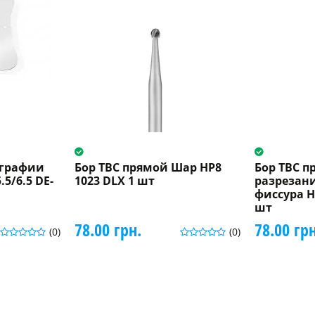
ографии
Бор ТВС прямой Шар HP8
Бор ТВС п
.5/6.5 DE-
1023 DLX 1 шт
разрезан
фиссура H
шт
78.00 грн.
78.00 грн
(0)
(0)