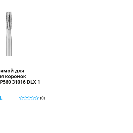
рямой для
ия коронок
P560 31016 DLX 1
.
(0)