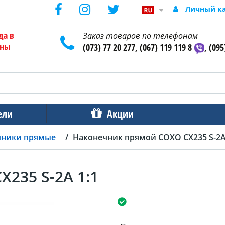
Личный к
да в
Заказ товаров по телефонам
ены
(073) 77 20 277, (067) 119 119 8
, (095
ели
Акции
чники прямые
Наконечник прямой COXO CX235 S-2A
235 S-2A 1:1