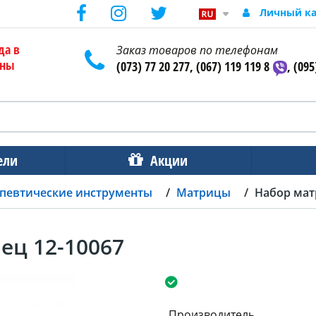
Личный к
да в
Заказ товаров по телефонам
ены
(073) 77 20 277, (067) 119 119 8
, (095
ели
Акции
певтические инструменты
Матрицы
Набор мат
ец 12-10067
Производитель