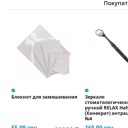
Покупат
Блокнот для замешивания
Зеркало
стоматологическо
ручкой RELAX Hah
(Ханекрат) антра
№4
55.00 грн.
160.00 грн.