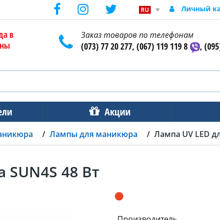
Личный к
да в
Заказ товаров по телефонам
ены
(073) 77 20 277, (067) 119 119 8
, (095
ели
Акции
аникюра
Лампы для маникюра
Лампа UV LED д
 SUN4S 48 Вт
Производитель