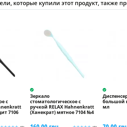
ели, которые купили этот продукт, также п
Зеркало
Диспенсер
е с
стоматологическое с
большой 
nenkratt
ручкой RELAX Hahnenkratt
мл
цит 7106
(Ханекрат) мятное 7104 №4
160.00 грн.
70.00 грн