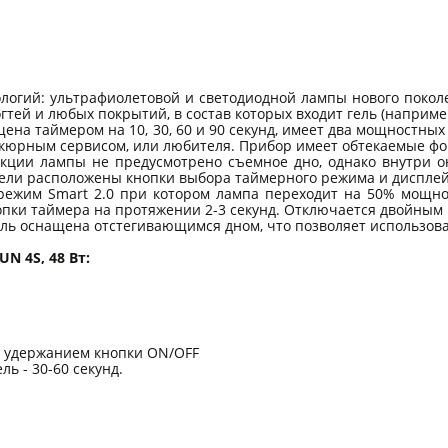
ологий: ультрафиолетовой и светодиодной лампы нового поко
тей и любых покрытий, в состав которых входит гель (например
ащена таймером на 10, 30, 60 и 90 секунд, имеет два мощност
кюрным сервисом, или любителя. Прибор имеет обтекаемые фор
укции лампы не предусмотрено съемное дно, однако внутри о
ели расположены кнопки выбора таймерного режима и дисплей
 режим Smart 2.0 при котором лампа переходит на 50% мощн
опки таймера на протяжении 2-3 секунд. Отключается двойным
ль оснащена отстегивающимся дном, что позволяет использова
 4S, 48 Вт:
и удержанием кнопки ON/OFF
ль - 30-60 секунд.