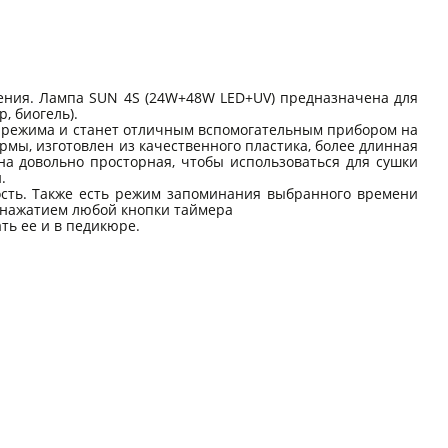
ления. Лампа SUN 4S (24W+48W LED+UV) предназначена для
, биогель).
ных режима и станет отличным вспомогательным прибором на
мы, изготовлен из качественного пластика, более длинная
на довольно просторная, чтобы использоваться для сушки
.
ость. Также есть режим запоминания выбранного времени
 нажатием любой кнопки таймера
ть ее и в педикюре.