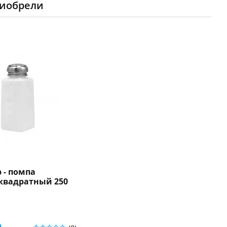
риобрели
 - помпа
квадратный 250
.