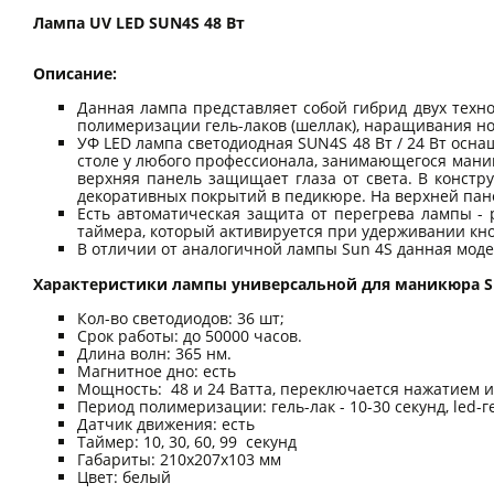
Лампа UV LED SUN4S 48 Вт
Описание:
Данная лампа представляет собой гибрид двух техн
полимеризации гель-лаков (шеллак), наращивания ног
УФ LED лампа светодиодная SUN4S 48 Вт / 24 Вт осн
столе у любого профессионала, занимающегося мани
верхняя панель защищает глаза от света. В констр
декоративных покрытий в педикюре. На верхней пан
Есть автоматическая защита от перегрева лампы -
таймера, который активируется при удерживании кн
В отличии от аналогичной лампы Sun 4S данная моде
Характеристики лампы универсальной для маникюра SUN
Кол-во светодиодов: 36 шт;
Срок работы: до 50000 часов.
Длина волн: 365 нм.
Магнитное дно: есть
Мощность: 48 и 24 Ватта, переключается нажатием 
Период полимеризации: гель-лак - 10-30 секунд, led-ге
Датчик движения: есть
Таймер: 10, 30, 60, 99 секунд
Габариты: 210х207х103 мм
Цвет: белый