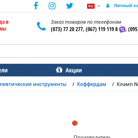
Личный к
да в
Заказ товаров по телефонам
ены
(073) 77 20 277, (067) 119 119 8
, (095
ели
Акции
певтические инструменты
Коффердам
Кламп №
Производитель