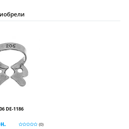
риобрели
6 DE-1186
рн.
(0)