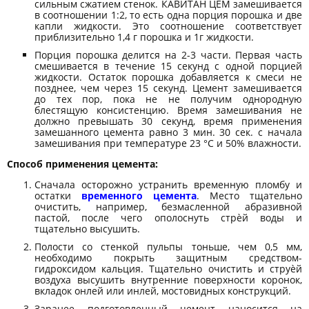
сильным сжатием стенок. КАВИТАН ЦЕМ замешивается
в соотношении 1:2, то есть одна порция порошка и две
капли жидкости. Это соотношение соответствует
приблизительно 1,4 г порошка и 1г жидкости.
Порция порошка делится на 2-3 части. Первая часть
смешивается в течение 15 секунд с одной порцией
жидкости. Остаток порошка добавляется к смеси не
позднее, чем через 15 секунд. Цемент замешивается
до тех пор, пока не не получим однородную
блестящую консистенцию. Время замешивания не
должно превышать 30 секунд, время применения
замешанного цемента равно 3 мин. 30 сек. с начала
замешивания при температуре 23 °С и 50% влажности.
Способ применения цемента:
Сначала осторожно устранить временную пломбу и
остатки
временного цемента
. Место тщательно
очистить, например, безмасленной абразивной
пастой, после чего ополоснуть стрѐй воды и
тщательно высушить.
Полости со стенкой пульпы тоньше, чем 0,5 мм,
необходимо покрыть защитным средством-
гидроксидом кальция. Тщательно очистить и струѐй
воздуха высушить внутренние поверхности коронок,
вкладок онлей или инлей, мостовидных конструкций.
Заранее подготовленный цемент наносится на