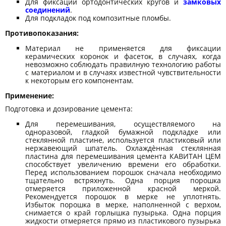
Для фиксации ортодонтических кругов и
замковых
соединений
.
Для подкладок под композитные пломбы.
Противопоказания:
Материал не применяется для фиксации
керамических коронок и фасеток, в случаях, когда
невозможно соблюдать правилную технологию работы
с материалом и в случаях известной чувствительности
к некоторым его компонентам.
Применение:
Подготовка и дозирование цемента:
Для перемешивания, осуществляемого на
одноразовой, гладкой бумажной подкладке или
стеклянной пластине, используется пластиковый или
нержавеющий шпатель. Охлаждѐнная стеклянная
пластина для перемешивания цементa КАВИТАН ЦЕМ
способствует увеличению времени его обработки.
Перед использованием порошок сначала необходимо
тщательно встряхнуть. Одна порция порошка
отмеряется приложенной краcной меркой.
Рекомендуется порошок в мерке не уплотнять.
Избыток порошка в мерке, наполненной с верхом,
снимается о край горлышка пузырька. Одна порция
жидкости отмеряется прямо из пластикового пузырька