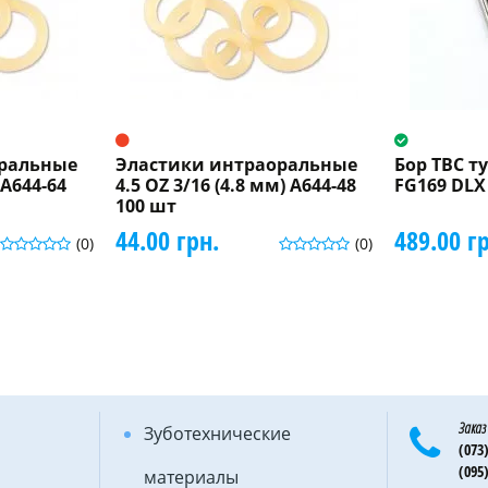
оральные
Эластики интраоральные
Бор ТВС т
 A644-64
4.5 OZ 3/16 (4.8 мм) A644-48
FG169 DLX
100 шт
44.00 грн.
489.00 г
(0)
(0)
Заказ
Зуботехнические
(073)
(095)
материалы