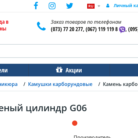
Личный к
да в
Заказ товаров по телефонам
ены
(073) 77 20 277, (067) 119 119 8
, (095
ели
Акции
никюра
Камушки карборундовые
Камень карб
еный цилиндр G06
Производитель