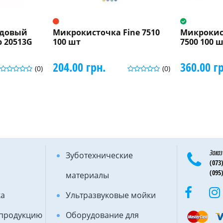
ндовый
Микрокисточка Fine 7510
Микрокис
 20513G
100 шт
7500 100 
204.00 грн.
360.00 г
(0)
(0)
Заказ
Зуботехнические
(073)
(095)
материалы
ка
Ультразвуковые мойки
 продукцию
Оборудование для