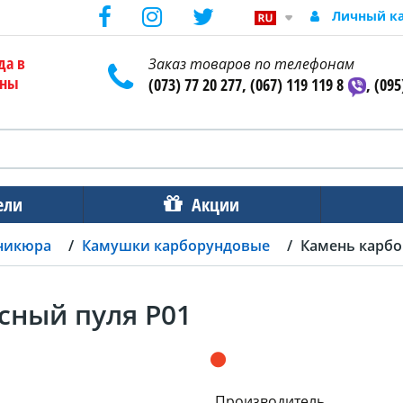
Личный к
да в
Заказ товаров по телефонам
ены
(073) 77 20 277, (067) 119 119 8
, (095
ели
Акции
никюра
Камушки карборундовые
Камень карбо
сный пуля P01
Производитель