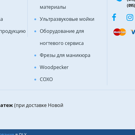
(095)
материалы
ка
Ультразвуковые мойки
 продукцию
Оборудование для
ногтевого сервиса
Фрезы для маникюра
Woodpecker
COXO
латеж
(при доставке Новой
ование
в DLX