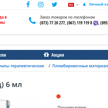
Личный к
да в
Заказ товаров по телефонам
ены
(073) 77 20 277, (067) 119 119 8
, (095
ели
Акции
иалы терапевтические
Пломбировочные материа
) 6 мл
Производитель