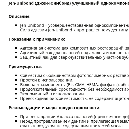
Jen-Unibond (Джен-Юнибонд) улучшенный однокомпон
Описание:
Jen Unibond – усовершенствованная однокомпонентн
Сила адгезии Jen-Unibond к протравленному дентину 
Показания к применению:
Адгезивная система для композитных реставраций (в
Адгезивный лак для полостей под амальгамные рест
Защитный лак для сверхчувствительных участков зуб
Преимущества:
Совместим с большинством фотополимерных реставр
Простой в использовании.
Включает компоненты (Bis-GMA, HEMA, фосфаты), обесп
Продолжительный срок годности без необходимости 
Экономичный в использовании.
Превосходная биосовместимость, не содержит ацетон
Рекомендации и меры предосторожности:
При реставрации V класса полостей (пришеечные д
Перед протравливанием дентин и прилегающая эмал
сжатым воздухом, не содержащим примесей масла.