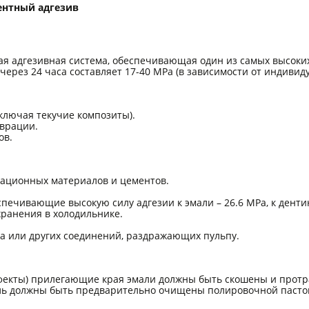
ентный адгезив
ая адгезивная система, обеспечивающая один из самых высоки
через 24 часа составляет 17-40 МРа (в зависимости от индивиду
ключая текучие композиты).
аврации.
ов.
ационных материалов и цементов.
ечивающие высокую силу адгезии к эмали – 26.6 МРа, к дентину
хранения в холодильнике.
а или других соединений, раздражающих пульпу.
ефекты) прилегающие края эмали должны быть скошены и прот
ь должны быть предварительно очищены полировочной пастой