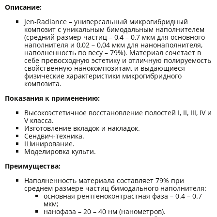
Описание:
Jen-Radiance – универсальный микрогибридный
композит с уникальным бимодальным наполнителем
(средний размер частиц – 0,4 – 0,7 мкм для основного
наполнителя и 0,02 – 0,04 мкм для нанонаполнителя,
наполненность по весу – 79%). Материал сочетает в
себе превосходную эстетику и отличную полируемость
свойственную нанокомпозитам, и выдающиеся
физические характеристики микрогибридного
композита.
Показания к применению:
Высокоэстетичное восстановление полостей I, II, III, IV и
V класса.
Изготовление вкладок и накладок.
Сендвич-техника.
Шинирование.
Моделировка культи.
Преимущества:
Наполненность материала составляет 79% при
среднем размере частиц бимодального наполнителя:
основная рентгеноконтрастная фаза – 0.4 – 0.7
мкм;
нанофаза – 20 – 40 нм (нанометров).