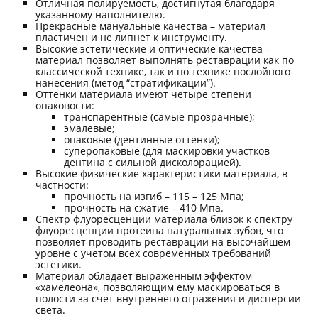
Отличная полируемость, достигнутая благодаря
указанному наполнителю.
Прекрасные мануальные качества – материал
пластичен и не липнет к инструменту.
Высокие эстетические и оптические качества –
материал позволяет выполнять реставрации как по
классической технике, так и по технике послойного
нанесения (метод “стратификации”).
Оттенки материала имеют четыре степени
опаковости:
транспарентные (самые прозрачные);
эмалевые;
опаковые (дентинные оттенки);
суперопаковые (для маскировки участков
дентина с сильной дисколорацией).
Высокие физические характеристики материала, в
частности:
прочность на изгиб – 115 – 125 Мпа;
прочность на сжатие – 410 Мпа.
Спектр флуоресценции материала близок к спектру
флуоресценции протеина натуральных зубов, что
позволяет проводить реставрации на высочайшем
уровне с учетом всех современных требований
эстетики.
Материал обладает выраженным эффектом
«хамелеона», позволяющим ему маскироваться в
полости за счет внутреннего отражения и дисперсии
света.