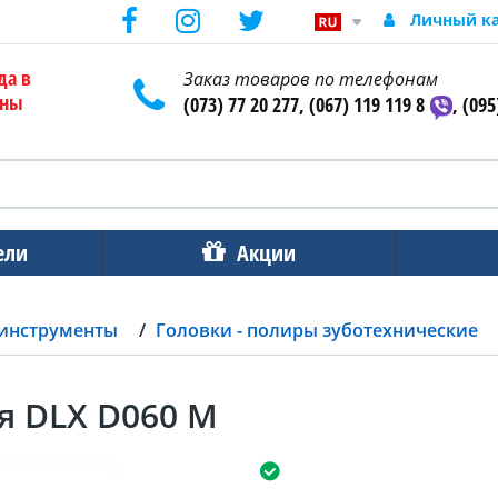
Личный к
да в
Заказ товаров по телефонам
ены
(073) 77 20 277, (067) 119 119 8
, (095
ели
Акции
 инструменты
Головки - полиры зуботехнические
я DLX D060 M