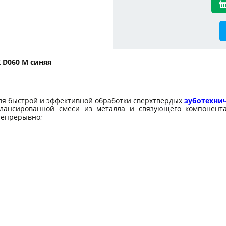
 D060 M синяя
я быстрой и эффективной обработки сверхтвердых
зуботехни
лансированной смеси из металла и связующего компонента,
непрерывно;