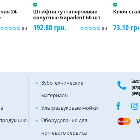
ная 24
Штифты гуттаперчевые
Ключ ста
е
конусные Gapadent 60 шт
192.80 грн.
73.10 грн
(0)
(0)
Заказ
Зуботехнические
(073)
(095)
материалы
ка
Ультразвуковые мойки
 продукцию
Оборудование для
ногтевого сервиса