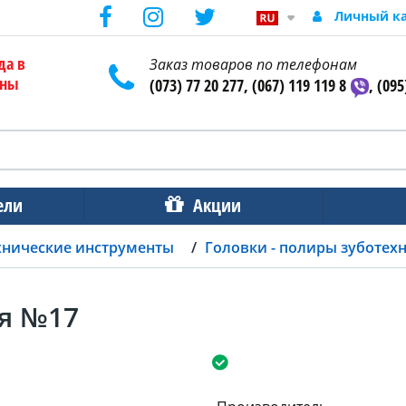
Личный к
да в
Заказ товаров по телефонам
ены
(073) 77 20 277, (067) 119 119 8
, (095
ели
Акции
хнические инструменты
Головки - полиры зуботех
ая №17