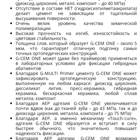
(диоксид циркония, металл, композит – до 40 МПа)
Отсутствие в составе НЕТ (гидроксиэтилметаакрилата)
делает цемент не зависящим от тщательной
высушивания поверхности.
Очень велик уровень качества химической
полимеризации
Высокая прочность на изгиб, износостойкость и
цветовая стабильность.
Толщина слоя, который образует G-CEM ONE – около 5
мкм, что гарантирует отличную подгонку самых
точных ортопедических конструкций.
G-CEM ONE может (даже без праймеров) применяться
в лабораторных условиях для фиксации гибридных
абатментов
Благодаря G-MULTI Primer цементу G-CEM ONE может
зафиксировать ортопедическую конструкцию,
выполненную на любом каркасе: диоксид циркония,
диссиликат лития, пресс-керамика, гибридная
керамика, бескаркасная керамика, любой сплав
металла, композит
Благодаря AEP адгезия G-CEM ONE увеличивается
почти вдвое (как до тканей зуба – до 43 МПа, так и до
диоксида циркония, металла, композита – до 75 МПа)
Благодаря AEP, а именно механизму «Touch-cure»,
адгезия G-CEM ONE образуется и вступает в силу
быстрее обычного, что значительно повышает
надежность фиксации.
Благодаря AEP адгезии G-CEM ONE возможно