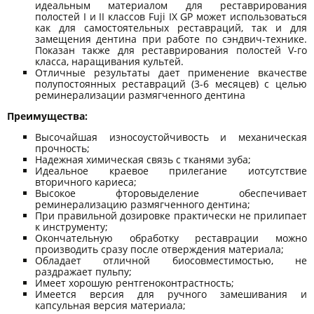
идеальным материалом для реставрирования
полостей I и II классов Fuji IX GP может использоваться
как для самостоятельных реставраций, так и для
замещения дентина при работе по сэндвич-технике.
Показан также для реставрирования полостей V-го
класса, наращивания культей.
Отличные результаты дает применение вкачестве
полупостоянных реставраций (3-6 месяцев) с целью
реминерализации размягченного дентина
Преимущества:
Высочайшая износоустойчивость и механическая
прочность;
Надежная химическая связь с тканями зуба;
Идеальное краевое прилегание иотсутствие
вторичного кариеса;
Высокое фторовыделение обеспечивает
реминерализацию размягченного дентина;
При правильной дозировке практически не прилипает
к инструменту;
Окончательную обработку реставрации можно
производить сразу после отверждения материала;
Обладает отличной биосовместимостью, не
раздражает пульпу;
Имеет хорошую рентгеноконтрастность;
Имеется версия для ручного замешивания и
капсульная версия материала;