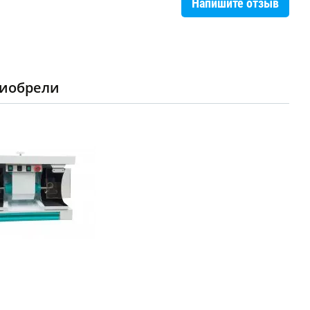
Напишите отзыв
риобрели