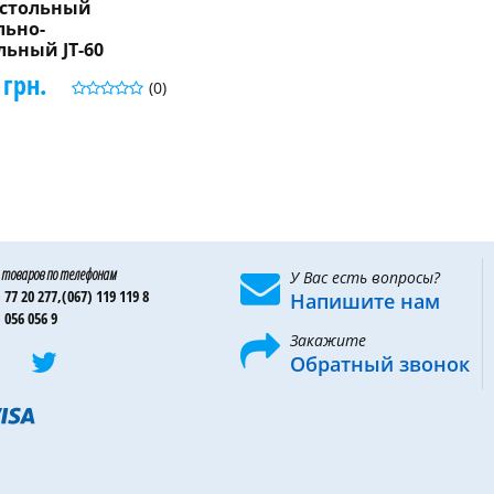
астольный
ьно-
ьный JT-60
 грн.
(0)
 товаров по телефонам
У Вас есть вопросы?
 77 20 277,
(067) 119 119 8
Напишите нам
 056 056 9
Закажите
Обратный звонок