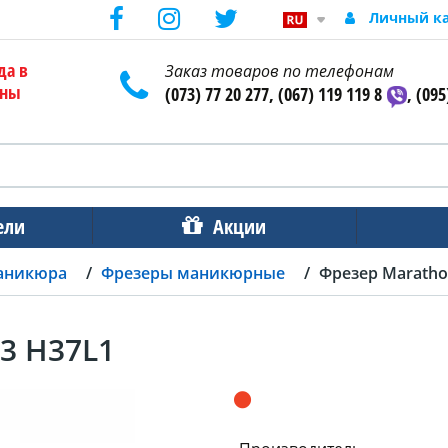
Личный к
да в
Заказ товаров по телефонам
ены
(073) 77 20 277, (067) 119 119 8
, (095
ели
Акции
аникюра
Фрезеры маникюрные
Фрезер Maratho
3 H37L1