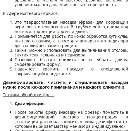
условиях малого давления фрезы на поверхность.
В сфере ногтевого сервисе:
Это твердосплавная насадка (фреза) для коррекции
акриловых и гелевых ногтей: грубого опила, опила под
ногтями, коррекции формы и длины.
Применяется для работы по коже: обработка кутикулы,
ногтевого валика, а также для аппаратного педикюра
для сошлифовывания трещин.
Также, можно использовать для выпиливания отслоек,
снятия геля, гель-лака и педикюра.
Позволяет быстро опилить ногти, убрать длину,
смоделировать форму.
Надежнее хранить насадки в специальной
закрывающейся подставке.
Дезинфицировать, чистить и стерилизовать насадки
нужно после каждого применения и каждого клиента!!!
Техника обработки фрез:
Дезинфекция:
После работы фрезу (насадку на фрезер) поместить в
дезинфицирующий раствор (концентрация и
экспозиция раствора зависит от вида дезинфектанта
который выбирает мастер маникюра индивидуально);
Очистить рабочую поверхность фрезы от остатков