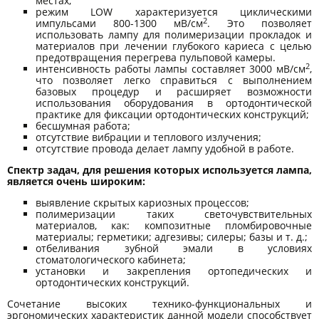
местах;
режим LOW характеризуется циклическими
2
импульсами 800-1300 мВ/см
. Это позволяет
использовать лампу для полимеризации прокладок и
материалов при лечении глубокого кариеса с целью
предотвращения перегрева пульповой камеры.
2
интенсивность работы лампы составляет 3000 мВ/см
,
что позволяет легко справиться с выполнением
базовых процедур и расширяет возможности
использования оборудования в ортодонтической
практике для фиксации ортодонтических конструкций;
бесшумная работа;
отсутствие вибрации и теплового излучения;
отсутствие провода делает лампу удобной в работе.
Спектр задач, для решения которых используется лампа,
является очень широким:
выявление скрытых кариозных процессов;
полимеризации таких светочувствительных
материалов, как: композитные пломбировочные
материалы; герметики; адгезивы; силеры; базы и т. д.;
отбеливания зубной эмали в условиях
стоматологического кабинета;
установки и закрепления ортопедических и
ортодонтических конструкций.
Сочетание высоких технико-функциональных и
эргономических характеристик данной модели способствует