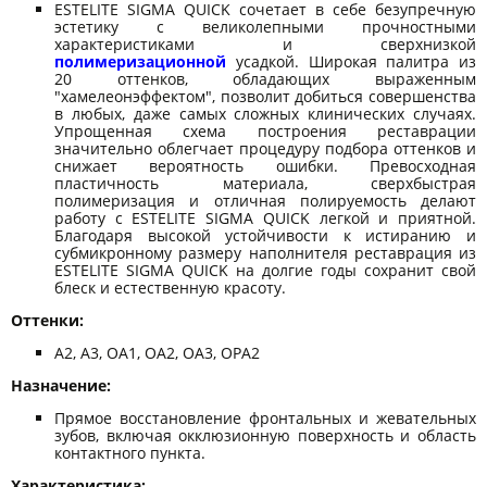
ESTELITE SIGMA QUICK сочетает в себе безупречную
эстетику с великолепными прочностными
характеристиками и сверхнизкой
полимеризационной
усадкой. Широкая палитра из
20 оттенков, обладающих выраженным
"хамелеонэффектом", позволит добиться совершенства
в любых, даже самых сложных клинических случаях.
Упрощенная схема построения реставрации
значительно облегчает процедуру подбора оттенков и
снижает вероятность ошибки. Превосходная
пластичность материала, сверхбыстрая
полимеризация и отличная полируемость делают
работу с ESTELITE SIGMA QUICK легкой и приятной.
Благодаря высокой устойчивости к истиранию и
субмикронному размеру наполнителя реставрация из
ESTELITE SIGMA QUICK на долгие годы сохранит свой
блеск и естественную красоту.
Оттенки:
A2, A3, OA1, OA2, OA3, OPA2
Назначение:
Прямое восстановление фронтальных и жевательных
зубов, включая окклюзионную поверхность и область
контактного пункта.
Характеристика: