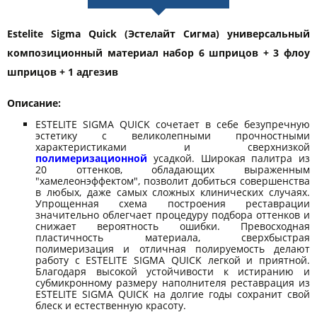
Estelite Sigma Quick (Эстелайт Сигма) универсальный
композиционный материал набор 6 шприцов + 3 флоу
шприцов + 1 адгезив
Описание:
ESTELITE SIGMA QUICK сочетает в себе безупречную
эстетику с великолепными прочностными
характеристиками и сверхнизкой
полимеризационной
усадкой. Широкая палитра из
20 оттенков, обладающих выраженным
"хамелеонэффектом", позволит добиться совершенства
в любых, даже самых сложных клинических случаях.
Упрощенная схема построения реставрации
значительно облегчает процедуру подбора оттенков и
снижает вероятность ошибки. Превосходная
пластичность материала, сверхбыстрая
полимеризация и отличная полируемость делают
работу с ESTELITE SIGMA QUICK легкой и приятной.
Благодаря высокой устойчивости к истиранию и
субмикронному размеру наполнителя реставрация из
ESTELITE SIGMA QUICK на долгие годы сохранит свой
блеск и естественную красоту.