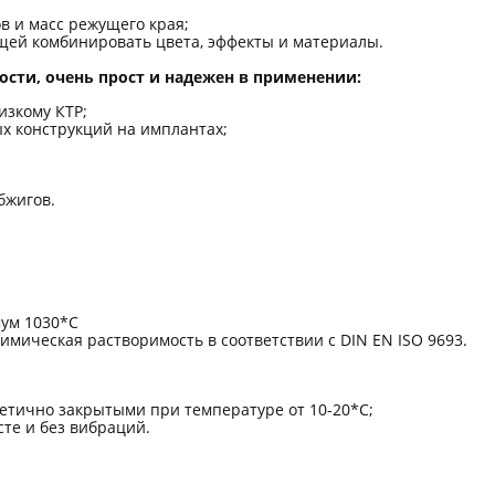
в и масс режущего края;
щей комбинировать цвета, эффекты и материалы.
ости, очень прост и надежен в применении:
изкому КТР;
ых конструкций на имплантах;
бжигов.
мум 1030*С
имическая растворимость в соответствии с DIN EN ISO 9693.
етично закрытыми при температуре от 10-20*С;
те и без вибраций.