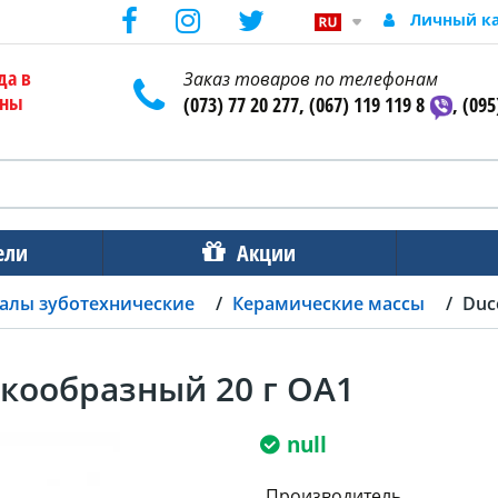
Личный к
да в
Заказ товаров по телефонам
ены
(073) 77 20 277, (067) 119 119 8
, (095
ели
Акции
алы зуботехнические
Керамические массы
Duc
кообразный 20 г OA1
null
Производитель