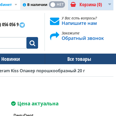
Корзина
(0)
ДА
НЕТ
В наличии
абинет
У Вас есть вопросы?
Напишите нам
) 056 056 9
Закажите
Обратный звонок
Новинки
Все товары
eram Kiss Опакер порошкообразный 20 г
Цена актуальна
DeguDent