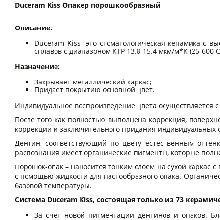
Duceram Kiss Опакер порошкообразный
Описание:
Duceram Kiss- это стоматологическая кепамика с в
сплавов с диапазоном КТР 13.8-15.4 мкм/м*К (25-600 С
Назначение:
Закрывает металлический каркас;
Придает покрытию основной цвет.
Индивидуальное воспроизведение цвета осуществляется с
После того как полностью выполнена коррекция, поверх
коррекции и заключительного придания индивидуальных 
Дентин, соответствующий по цвету естественным оттенк
распознания имеет органические пигменты, которые полн
Порошок-опак – наносится тонким слоем на сухой каркас 
с помощью жидкости для пастообразного опака. Органичес
базовой температуры.
Система Duceram Kiss, состоящая только из 73 керами
За счет новой пигментации дентинов и опаков. Б