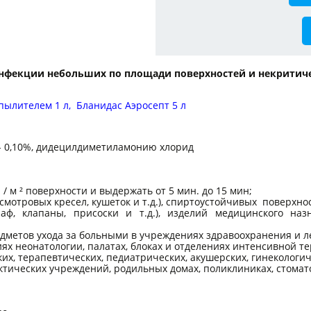
езинфекции небольших по площади поверхностей и некрити
пылителем 1 л,
Бланидас Аэросепт 5 л
 - 0,10%, дидецилдиметиламонию хлорид
/ м ² поверхности и выдержать от 5 мин. до 15 мин;
отровых кресел, кушеток и т.д.), спиртоустойчивых поверхно
аф, клапаны, присоски и т.д.), изделий медицинского наз
едметов ухода за больными в учреждениях здравоохранения и 
ниях неонатологии, палатах, блоках и отделениях интенсивной
их, терапевтических, педиатрических, акушерских, гинекологи
тических учреждений, родильных домах, поликлиниках, стомато