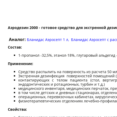
Аэродезин 2000 - готовое средство для экстренной д
Аналог:
Бланидас Аэросепт 1 л,
Бланидас Аэросепт с рас
Состав:
1-пропанол -32,5%, этанол-18%, глутаровый альдегид
Применение:
Средство распылить на поверхность из расчета 50 мл 
Экстренная дезинфекция поверхностей помещений (см
контактирующих с телом пациента (стол, вертигр
эндодонтических и ротационных, турбин и т.д.)
медицинского инвентаря, медицинских перчаток, пр
в том числе детских и дневных стационарах, отделе
операционных, перевязочных кабинетах, хирургическ
физиотерапевтических отделениях лечебно-профилак
Свойства: