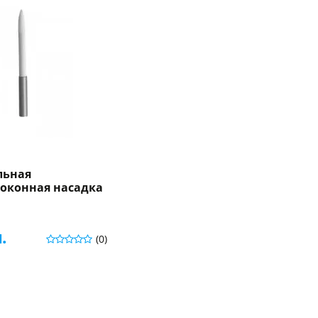
льная
локонная насадка
.
(0)