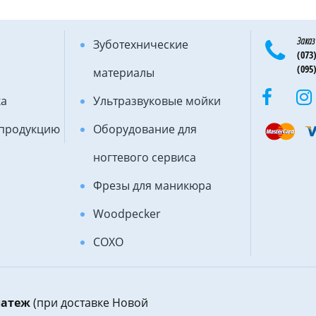
Заказ
Зуботехнические
(073)
(095)
материалы
ка
Ультразвуковые мойки
 продукцию
Оборудование для
ногтевого сервиса
Фрезы для маникюра
Woodpecker
COXO
латеж
(при доставке Новой