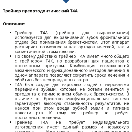
Трейнер преортодонтический Т4А
Oписание:
Трейнер Т4А (трейнер для выравнивания)
используется для выравнивания зубов фронтального
отдела без применения брекет-систем. Этот аппарат
расширяет возможности как ортодонтической, так и
косметической стоматологии.
По своему действию трейнер Т4А имеет много общего
с трейнером Т4К, но разработан для пациентов с
постоянным прикусом. Комбинация возможностей
механического и функционального методов лечения в
одном аппарате позволяют сократить сроки лечения и
обойтись без неоправданных затрат.
Т4А был создан для взрослых людей с неровными
передними зубами, которые не хотели лечиться у
ортодонта с применением обычных брекет-систем. В
отличие от брекетов миофункциональная система
гарантирует высокую стабильность результатов, не
нанося при этом вреда зубной эмали и гигиене
полости рта. К тому же трейнер не требует
постоянного ношения.
Трейнер Т4А не требует индивидуального
изготовления, имеет единый размер и невысокую
стоимость. Изготовлен из гипоаллергенного